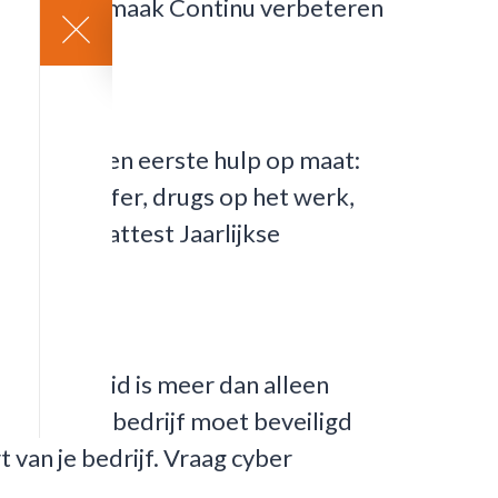
nalyse en opmaak Continu verbeteren
 opleidingen eerste hulp op maat:
t slachtoffer, drugs op het werk,
erkend attest Jaarlijkse
erveiligheid is meer dan alleen
rt van het bedrijf moet beveiligd
 van je bedrijf. Vraag cyber