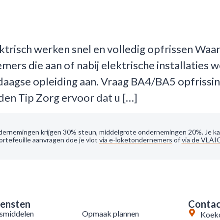
ektrisch werken snel en volledig opfrissen Waa
emers die aan of nabij elektrische installaties
-daagse opleiding aan. Vraag BA4/BA5 opfrissin
en Tip Zorg ervoor dat u […]
dernemingen krijgen 30% steun, middelgrote ondernemingen 20%. Je kan 
rtefeuille aanvragen doe je vlot
via e-loketondernemers
of
via de VLAI
iensten
Conta
usmiddelen
Opmaak plannen
Koeko