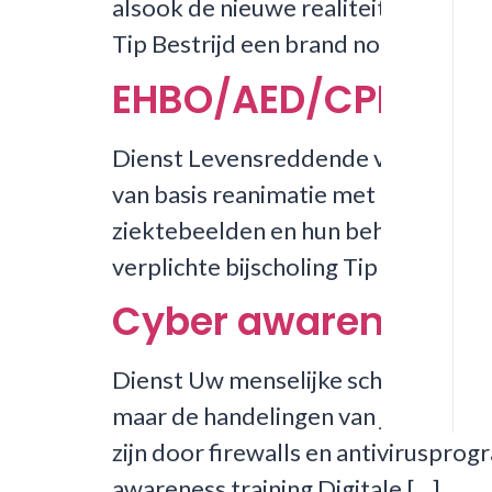
alsook de nieuwe realiteit van van
Tip Bestrijd een brand nooit alleen.
EHBO/AED/CPR
Dienst Levensreddende vaardigheden
van basis reanimatie met en zonder 
ziektebeelden en hun behandeling
verplichte bijscholing Tip Zorg ervo
Cyber awareness
Dienst Uw menselijke schakels verst
maar de handelingen van je werkneme
zijn door firewalls en antivirusprog
awareness training Digitale […]