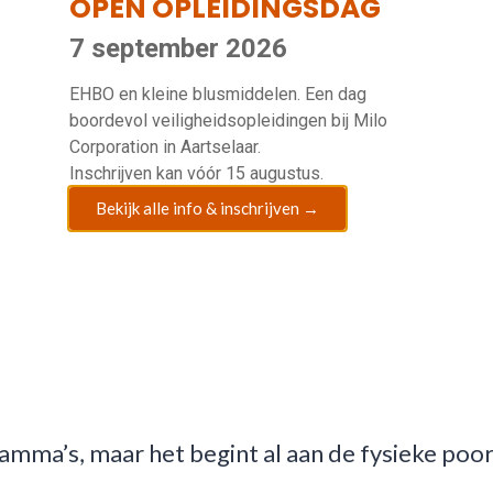
OPEN OPLEIDINGSDAG
daag: batterijbranden. Boek brandopleiding A
 Roep altijd om hulp of […]
7 september 2026
EHBO en
kleine blusmiddelen. Een
dag
boordevol
veiligheidsopleidingen bij Milo
Corporation in Aartselaar.
 op maat van uw bedrijfsrisico’s Wij bieden u
Inschrijven kan
vóór 15 augustus.
aed, tot wondzorg, breuken, benadering van he
Bekijk alle info & inschrijven →
en. Vraag EHBO/AED Cursus op maat FOD WASO 
or dat het […]
erken tegen fysieke en digitale dreigingen Cyb
rs op het internet. Niet enkel de digitale poo
ramma’s, maar het begint al aan de fysieke poort