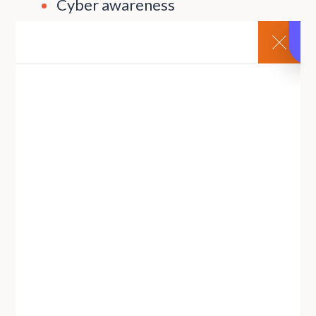
Cyber awareness
EHBO/AED/CPR
Evacuatieoefeningen
Hulpmiddelen EHBO
Kleine blusmiddelen
Opmaak plannen
Pictogrammen
Risicoanalyse brand
Pagina's
Agenda
Algemene factuurvoorwaarden
Algemene Voorwaarden
Contact