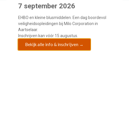
7 september 2026
EHBO en
kleine blusmiddelen. Een
dag boordevol
veiligheidsopleidingen bij Milo
Corporation in
Aartselaar.
Inschrijven kan
vóór 15 augustus.
Bekijk alle info & inschrijven →
Uw professionele partner in veiligheid.
Onze diensten
Kleine blusmiddelen
Risicoanalyse brand
Evacuatieoefeningen
EHBO/AED/CPR
Hulpmiddelen EHBO